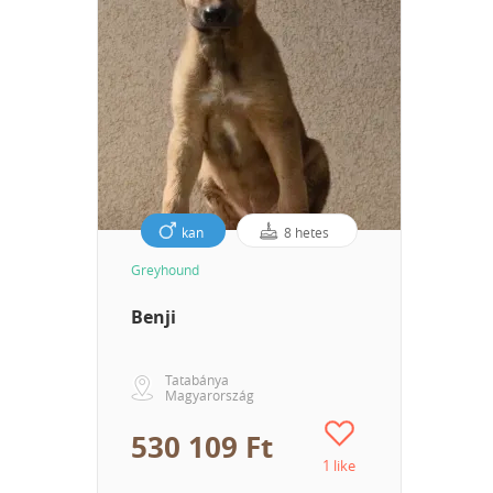
kan
8 hetes
Greyhound
Benji
Tatabánya
Magyarország
530 109 Ft
1 like