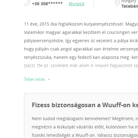
Hungary
+36 306******
Mutasd
Tatabá
11 éve, 2015 óta foglalkozom kutyatenyésztéssel.
Magya
Valamikor magyar agarakkal kezdtem el coursingen ver
pályaversenyzésbe, így egyenes út vezetett a pálya kirá
hogy pályán csak angol agarakkal van értelme versenye
tenyészszuka, hanem egy fedező kan alapozta meg: ken
(Jazz). De pl. született már alom ír import fagyasztott
vonalú angol agarakkal dolgozik, leggyakrabban ausztrá
Teljes leírás
Kennel kis kennel, nem születnek tömegével a kölykök. 
gondolom a minőségi párosításokon túl, szintén nagyon
szintet, amikor már nem lehet megfelelő gazdikat találn
Fizess biztonságosan a Wuuff-on k
legfontosabb szempont, hogy szeressék majd a tőlünk vál
versenyzési szándék előny, de egyáltalán nem feltétel. 
Nem tudod meglátogatni kennelemet? Megértem, n
feltételezzük, hogy megfelelő gazdái lesznek a kicsiknek
megnézni a kiskutyát vásárlás előtt, különösen ha 
fajta. A kölyköket minden esetben a koruknak megfelelő 
fizetés lehetőségét a Wuuff-on. Válassz biztonságos