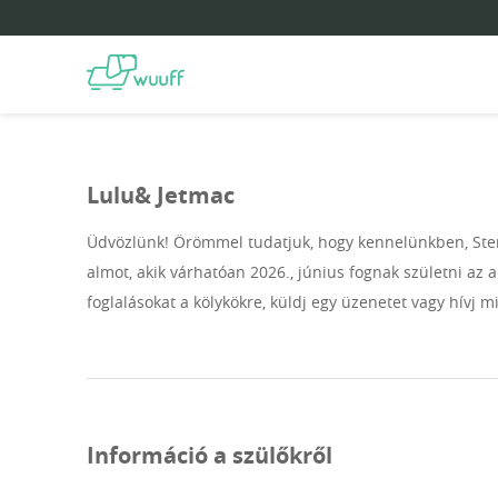
Lulu& Jetmac
Üdvözlünk! Örömmel tudatjuk, hogy kennelünkben, Ste
almot, akik várhatóan 2026., június fognak születni az
foglalásokat a kölykökre, küldj egy üzenetet vagy hívj m
Információ a szülőkről