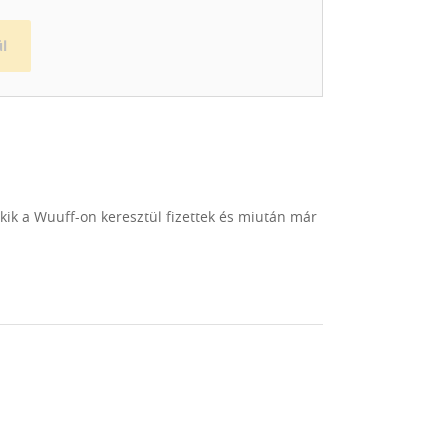
 esetén a legjobb tudásunk szerint segítünk,
anácsokat. A tőlünk elkerült kölykökre nem
l
nk tagjaként. Sikereikre ugyanannyira büszkék
 adott szép eredményt.
akik a Wuuff-on keresztül fizettek és miután már