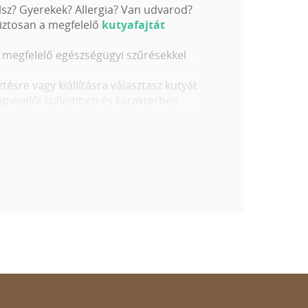
élsz? Gyerekek? Allergia? Van udvarod?
biztosan a megfelelő
kutyafajtát
ik megfelelő egészségügyi szűrésekkel
tésre vagy kiállításra választasz kutyát
 képviselői küllemben és karakterben
orában. Legyen szó akár a külleméről,
 van a tökéletes kiskutya
 fontold meg az alábbiakat:
nyv, stb..)