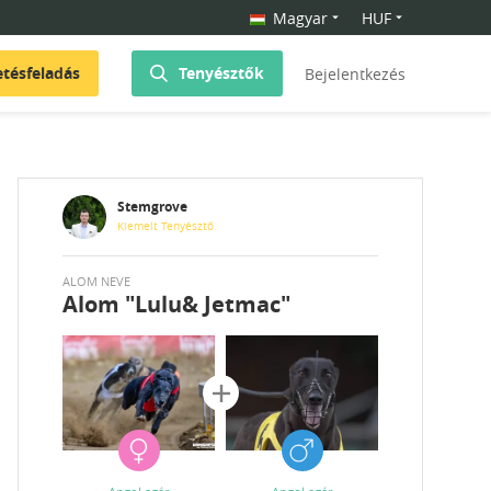
Magyar
HUF
etésfeladás
Tenyésztők
Bejelentkezés
Stemgrove
Kiemelt Tenyésztő
ALOM NEVE
Alom
"Lulu& Jetmac"