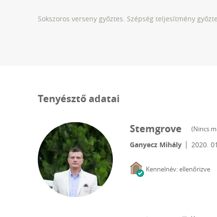
Sokszoros verseny győztes. Szépség teljesítmény győztes
Tenyésztő adatai
Stemgrove
(
Nincs m
Ganyecz Mihály
2020. 01
Kennelnév: ellenőrizve