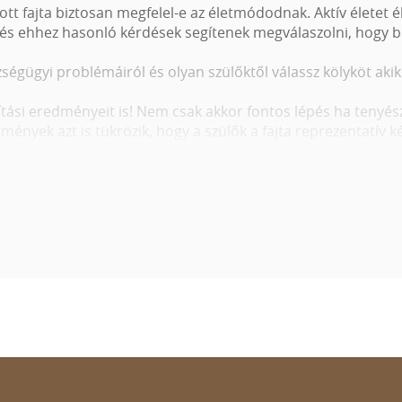
tt fajta biztosan megfelel-e az életmódodnak. Aktív életet 
zek és ehhez hasonló kérdések segítenek megválaszolni, hogy 
szségügyi problémáiról és olyan szülőktől válassz kölyköt ak
ítási eredményeit is! Nem csak akkor fontos lépés ha tenyész
redmények azt is tükrözik, hogy a szülők a fajta reprezentatív
yan fog kinézni a kiskutya mikor felnőtté válik.
apjuk a legtisztább képet, hogy mit várhatunk tőle felnőtt k
 biztosítja az összes szükséges információt amire szükséged
 kölyköket nézegeted a Wuuff-on, a helyes döntés érdekében
lések minősége és száma
yésztő általi jellemzése
 kiállítási eredményei
 tartalmaz a kölyök ára (
oltások, féreghajtás
, chip, törzskö