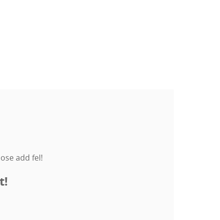
ose add fel!
t!