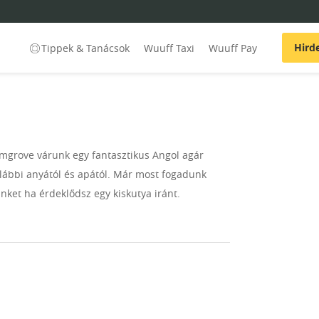
Hird
Tippek & Tanácsok
Wuuff Taxi
Wuuff Pay
mgrove várunk egy fantasztikus Angol agár
 alábbi anyától és apától. Már most fogadunk
inket ha érdeklődsz egy kiskutya iránt.