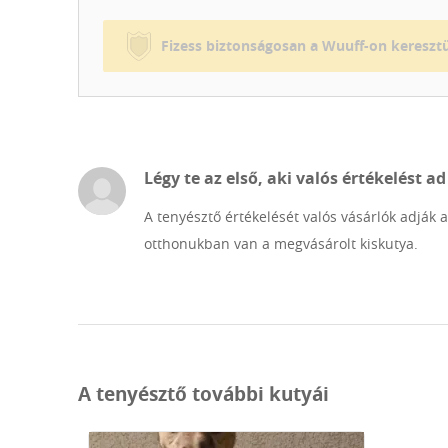
szerződéssel adjuk a gazdinak. A kezdő gazdiknak igény
tartási, nevelési és edzési témában is szívesen adunk t
Fizess biztonságosan a Wuuff-on keresztü
ellenfélként tekintünk a versenypályán, hanem családu
vagyunk, mint ha saját tulajdonú agár érte volna el az
Légy te az első, aki valós értékelést ad
A tenyésztő értékelését valós vásárlók adják 
otthonukban van a megvásárolt kiskutya.
A tenyésztő további kutyái