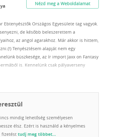
Nézd meg a Weboldalamat
nya
r Ebtenyésztők Országos Egyesülete tag vagyok.
senyezni, de később beleszerettem a
lyaihoz, az angol agarakhoz. Már akkor is hittem,
zni.(!) Tenyésztésem alapját nem egy
nelünk büszkesége, az ír import Jaxx on Fantasy
 spermából is. Kennelünk csak pályaverseny
l, ír és amerikai vérvonalakkal. A Stemgrove
Átlagban évi egy alom született nálunk. Úgy
 fontos hogy a mennyiség ne érje el azt a
i a kölyköknek. A gazdik kiválasztásánál a
eresztül
asztott agarat, és tudjanak is vigyázni rá. A
Kölyköt csak olyan jelentkezőknek adunk, akikről
incs mindig lehetőség személyesen
, és úgy gondoljuk, való nekik az angol agár
messze élsz. Ezért is használd a kényelmes
oltásokkal, chippel, törzskönyvvel, számlával és
 fizetést
tudj meg többet…