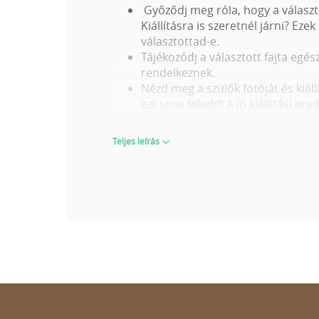
Győződj meg róla, hogy a választo
Kiállításra is szeretnél járni? E
választottad-e.
Tájékozódj a választott fajta egé
rendelkeznek.
Nézd meg a szülők fotóját és kiáll
ezt sose feledd! A jó kiállítási e
egyaránt. Ebből megítélheted, hog
Egy kölyökről 6-8 hetes korában k
Teljes leírás
akár a viselkedéséről.
VÁLASSZ OKOSAN ÉS FELKÉSZÜLTEN
A
wuuff.dog
egy helyen és egy időben
kiválasztásához. Amikor az imádnivaló
Tenyésztővel kapcsolatos értéke
A kiskutya és a szülők leírása, ten
A szülők egészségügyi szűrései és
Kapj pontos képet arról, hogy mit