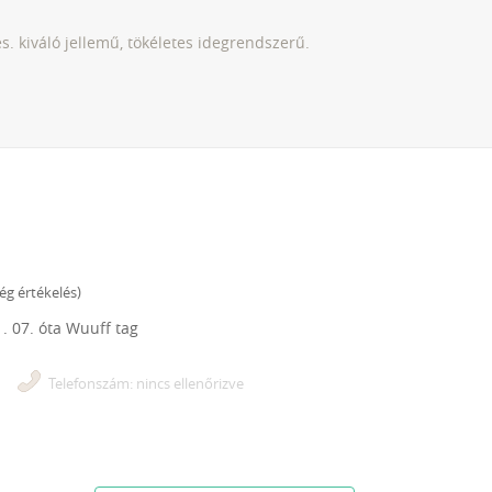
. kiváló jellemű, tökéletes idegrendszerű.
ég értékelés
)
. 07.
óta Wuuff tag
Telefonszám: nincs ellenőrizve