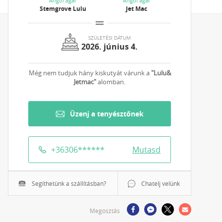
Angol agár
Angol agár
Stemgrove Lulu
Jet Mac
SZÜLETÉSI DÁTUM
2026. június 4.
Még nem tudjuk hány kiskutyát várunk a
"Lulu&
Jetmac"
alomban.
Üzenj a tenyésztőnek
+36306
******
Mutasd
Segíthetünk a szállításban?
Chatelj velünk
Megosztás