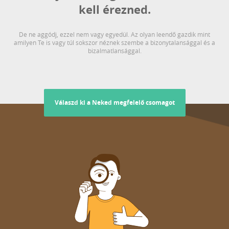
kell érezned.
De ne aggódj, ezzel nem vagy egyedül. Az olyan leendő gazdik mint
amilyen Te is vagy túl sokszor néznek szembe a bizonytalansággal és a
bizalmatlansággal.
Válaszd ki a Neked megfelelő csomagot