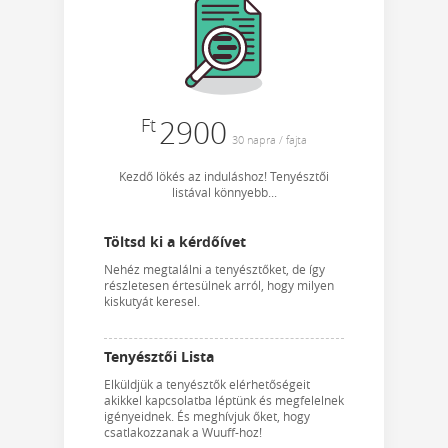
Ft
2900
30 napra / fajta
Kezdő lökés az induláshoz! Tenyésztői
listával könnyebb...
Töltsd ki a kérdőívet
Nehéz megtalálni a tenyésztőket, de így
részletesen értesülnek arról, hogy milyen
kiskutyát keresel.
Tenyésztői Lista
Elküldjük a tenyésztők elérhetőségeit
akikkel kapcsolatba léptünk és megfelelnek
igényeidnek. És meghívjuk őket, hogy
csatlakozzanak a Wuuff-hoz!