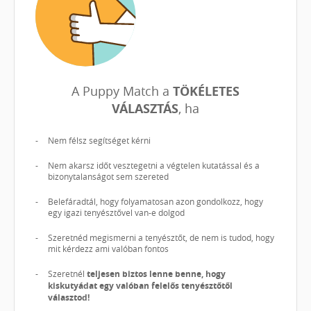
A Puppy Match a
TÖKÉLETES
VÁLASZTÁS
, ha
Nem félsz segítséget kérni
Nem akarsz időt vesztegetni a végtelen kutatással és a
bizonytalanságot sem szereted
Belefáradtál, hogy folyamatosan azon gondolkozz, hogy
egy igazi tenyésztővel van-e dolgod
Szeretnéd megismerni a tenyésztőt, de nem is tudod, hogy
mit kérdezz ami valóban fontos
Szeretnél
teljesen biztos lenne benne, hogy
kiskutyádat egy valóban felelős tenyésztőtől
választod!