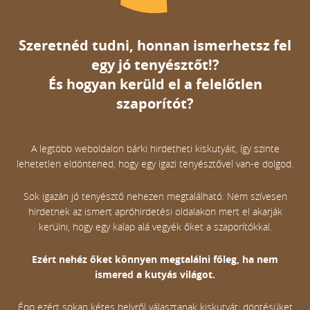
Szeretnéd tudni, honnan ismerhetsz fel
egy jó tenyésztőt!?
És hogyan kerüld el a felelőtlen
szaporítót?
A legtöbb weboldalon bárki hirdetheti kiskutyáit, így szinte
lehetetlen eldöntened, hogy egy igazi tenyésztővel van-e dolgod.
Sok igazán jó tenyésztő nehezen megtalálható. Nem szívesen
hirdetnek az ismert apróhirdetési oldalakon mert el akarják
kerülni, hogy egy kalap alá vegyék őket a szaporítókkal.
Ezért nehéz őket könnyen megtalálni főleg, ha nem
ismered a kutyás világot.
Épp ezért sokan kétes helyről választanak kiskutyát; döntésüket