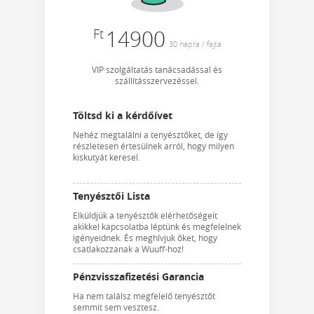
Ft
14900
30 napra / fajta
VIP szolgáltatás tanácsadással és
szállításszervezéssel.
Töltsd ki a kérdőívet
Nehéz megtalálni a tenyésztőket, de így
részletesen értesülnek arról, hogy milyen
kiskutyát keresel.
Tenyésztői Lista
Elküldjük a tenyésztők elérhetőségeit
akikkel kapcsolatba léptünk és megfelelnek
igényeidnek. És meghívjuk őket, hogy
csatlakozzanak a Wuuff-hoz!
Pénzvisszafizetési Garancia
Ha nem találsz megfelelő tenyésztőt
semmit sem vesztesz.