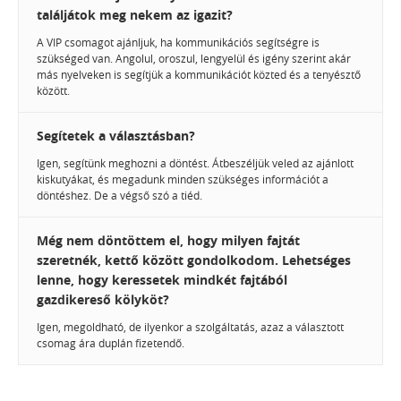
találjátok meg nekem az igazit?
A VIP csomagot ajánljuk, ha kommunikációs segítségre is
szükséged van. Angolul, oroszul, lengyelül és igény szerint akár
más nyelveken is segítjük a kommunikációt közted és a tenyésztő
között.
Segítetek a választásban?
Igen, segítünk meghozni a döntést. Átbeszéljük veled az ajánlott
kiskutyákat, és megadunk minden szükséges információt a
döntéshez. De a végső szó a tiéd.
Még nem döntöttem el, hogy milyen fajtát
szeretnék, kettő között gondolkodom. Lehetséges
lenne, hogy keressetek mindkét fajtából
gazdikereső kölyköt?
Igen, megoldható, de ilyenkor a szolgáltatás, azaz a választott
csomag ára duplán fizetendő.