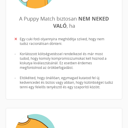
A Puppy Match biztosan
NEM NEKED
VALÓ
, ha
Egy cuki fotó olyannyira meghódítja szíved, hogy nem
tudsz racionálisan dönteni.
Korlátozott költségvetéssel rendelkezel és már most
tudod, hogy komoly kompromisszumokat kell hoznod a
kiskutya kiválasztásánál. Ez esetben érdemes
megfontolnod az örökbefogadást.
Eltökélted, hogy önállóan, egymagad kutatod fel új
kedvencedet és biztos vagy abban, hogy különbséget tudsz
tenni egy felelős tenyésztő és egy szaporító között.