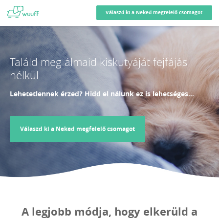
Válaszd ki a Neked megfelelő csomagot
Találd meg álmaid kiskutyáját fejfájás
nélkül
Lehetetlennek érzed? Hidd el nálunk ez is lehetséges…
Válaszd ki a Neked megfelelő csomagot
A legjobb módja, hogy elkerüld a