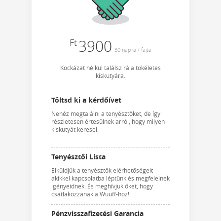
Ft
3900
30 napra / fajta
Kockázat nélkül találsz rá a tökéletes
kiskutyára.
Töltsd ki a kérdőívet
Nehéz megtalálni a tenyésztőket, de így
részletesen értesülnek arról, hogy milyen
kiskutyát keresel.
Tenyésztői Lista
Elküldjük a tenyésztők elérhetőségeit
akikkel kapcsolatba léptünk és megfelelnek
igényeidnek. És meghívjuk őket, hogy
csatlakozzanak a Wuuff-hoz!
Pénzvisszafizetési Garancia