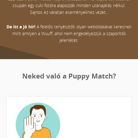
csupán egy cuki fotóra alapozzák minden utánajárás nélkül.
Sajnos ez váratlan eseményekhez vezet...
De itt a jó hír!
A felelős tenyésztők olyan weboldalakat keresnek
mint amilyen a Wuuff, ahol nem engedélyezzük a szaporítók
jelenlétét.
Neked való a Puppy Match?