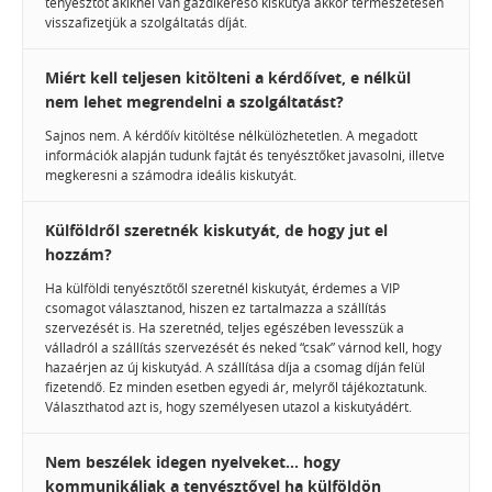
tenyésztőt akiknél van gazdikereső kiskutya akkor természetesen
visszafizetjük a szolgáltatás díját.
Miért kell teljesen kitölteni a kérdőívet, e nélkül
nem lehet megrendelni a szolgáltatást?
Sajnos nem. A kérdőív kitöltése nélkülözhetetlen. A megadott
információk alapján tudunk fajtát és tenyésztőket javasolni, illetve
megkeresni a számodra ideális kiskutyát.
Külföldről szeretnék kiskutyát, de hogy jut el
hozzám?
Ha külföldi tenyésztőtől szeretnél kiskutyát, érdemes a VIP
csomagot választanod, hiszen ez tartalmazza a szállítás
szervezését is. Ha szeretnéd, teljes egészében levesszük a
válladról a szállítás szervezését és neked “csak” várnod kell, hogy
hazaérjen az új kiskutyád. A szállítása díja a csomag díján felül
fizetendő. Ez minden esetben egyedi ár, melyről tájékoztatunk.
Választhatod azt is, hogy személyesen utazol a kiskutyádért.
Nem beszélek idegen nyelveket... hogy
kommunikáljak a tenyésztővel ha külföldön