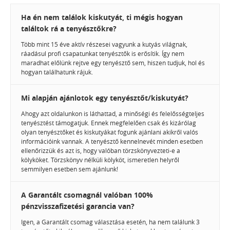
Ha én nem találok kiskutyát, ti mégis hogyan
találtok rá a tenyésztőkre?
Több mint 15 éve aktív részesei vagyunk a kutyás világnak,
ráadásul profi csapatunkat tenyésztők is erősítik. Így nem
maradhat előlünk rejtve egy tenyésztő sem, hiszen tudjuk, hol és
hogyan találhatunk rájuk.
Mi alapján ajánlotok egy tenyésztőt/kiskutyát?
Ahogy azt oldalunkon is láthattad, a minőségi és felelősségteljes
tenyésztést támogatjuk. Ennek megfelelően csak és kizárólag
olyan tenyésztőket és kiskutyákat fogunk ajánlani akikről valós
információink vannak. A tenyésztő kennelnevét minden esetben
ellenőrizzük és azt is, hogy valóban törzskönyvezteti-e a
kölyköket. Törzskönyv nélküli kölyköt, ismeretlen helyről
semmilyen esetben sem ajánlunk!
A Garantált csomagnál valóban 100%
pénzvisszafizetési garancia van?
Igen, a Garantált csomag választása esetén, ha nem találunk 3