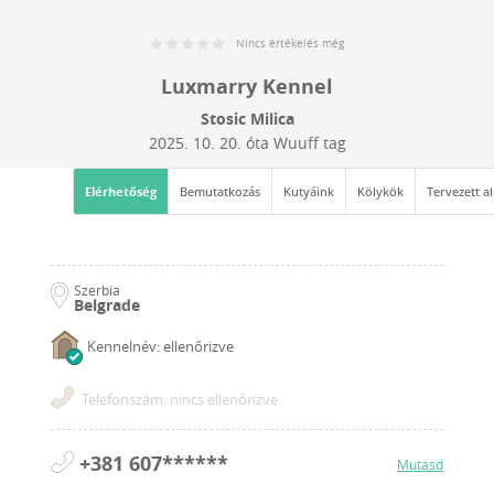
Nincs értékelés még
Luxmarry Kennel
Stosic Milica
2025. 10. 20.
óta Wuuff tag
Elérhetőség
Bemutatkozás
Kutyáink
Kölykök
Tervezett a
Szerbia
Belgrade
Kennelnév: ellenőrizve
Telefonszám: nincs ellenőrizve
+381 607******
Mutasd