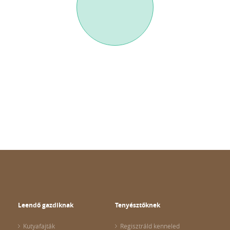
Leendő gazdiknak
Tenyésztőknek
Kutyafajták
Regisztráld kenneled