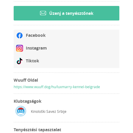
Üzenj a tenyésztőnek
Facebook
Instagram
Tiktok
Wuuff Oldal
https://www.wuuff.dog/hu/luxmarry-kennel-belgrade
Klubtagságok
Kinološki Savez Srbije
Tenyésztési tapasztalat