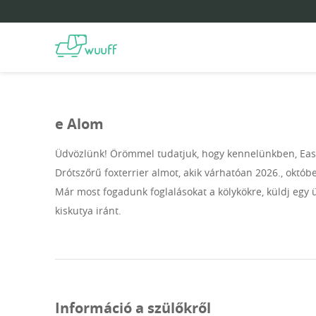
e Alom
Üdvözlünk! Örömmel tudatjuk, hogy kennelünkben, East
Drótszőrű foxterrier almot, akik várhatóan 2026., októbe
Már most fogadunk foglalásokat a kölykökre, küldj egy 
kiskutya iránt.
Információ a szülőkről