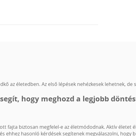
rai szocializációt nagyon-nagyon fontosnak
 hogy az anyjukkal és testvérikkel eltöltött idő és
gazdához kerülnek. A kiskutyákat törzskönyvvel,
 át a gazdinak. A gazdásítás után is tartjuk a
 fordulhatnak hozzánk. Az Eastern Curse
ldkő az életedben. Az első lépések nehézkesek lehetnek, de s
 segít, hogy meghozd a legjobb döntés
tt fajta biztosan megfelel-e az életmódodnak. Aktív életet 
zek és ehhez hasonló kérdések segítenek megválaszolni, hogy 