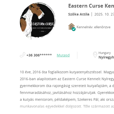
Eastern Curse Ke
Szőke Attila
2025. 10. 2
Kennelnév: ellenőrizve
Hungary
+36 306******
Mutasd
Nyíregy
10 éve, 2016 óta foglalkozom kutyatenyésztéssel.
Magya
2016-ban alapítottam az Eastern Curse Kennelt Nyíregy
gyermekkorom óta rajongásig szeretett kutyafajtám, a 
fennmaradásához, javításához hozzájáruljak. Gyerekkoro
a kutyás mentorom, példaképem, Szekeres Pál, aki ország
munkavonalas egyedekkel dolgozott. Tőle származott az
legjobb barátom, másik felem volt. Mentorom halála u