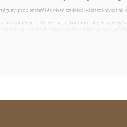
szségügyi problémáiról és olyan szülőktől válassz kölyköt ak
ítási eredményeit is! Nem csak akkor fontos lépés ha tenyész
redmények azt is tükrözik, hogy a szülők a fajta reprezentatív
yan fog kinézni a kiskutya mikor felnőtté válik.
apjuk a legtisztább képet, hogy mit várhatunk tőle felnőtt k
 biztosítja az összes szükséges információt amire szükséged
 kölyköket nézegeted a Wuuff-on, a helyes döntés érdekében
lések minősége és száma
yésztő általi jellemzése
 kiállítási eredményei
 tartalmaz a kölyök ára (
oltások, féreghajtás
, chip, törzskö
tyákat a fenti kritériumok alapján,
mentsd el kedvenceidet a