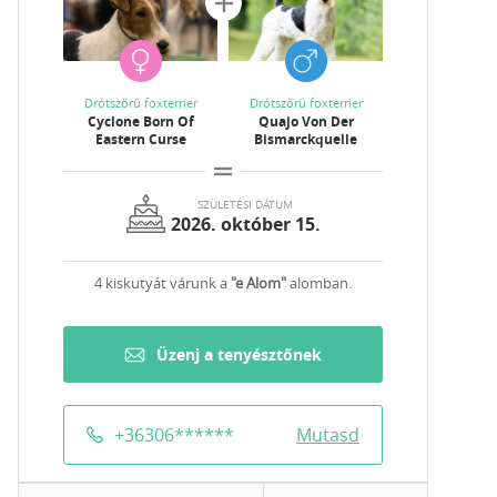
Drótszőrű foxterrier
Drótszőrű foxterrier
Cyclone Born Of
Quajo Von Der
Eastern Curse
Bismarckquelle
SZÜLETÉSI DÁTUM
2026. október 15.
4 kiskutyát várunk a
"e Alom"
alomban.
Üzenj a tenyésztőnek
+36306
******
Mutasd