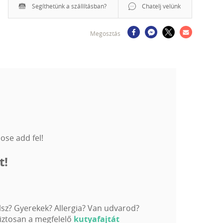
Segíthetünk a szállításban?
Chatelj velünk
Megosztás
ose add fel!
t!
élsz? Gyerekek? Allergia? Van udvarod?
biztosan a megfelelő
kutyafajtát