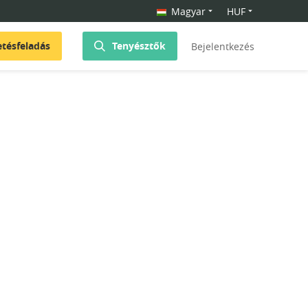
Magyar
HUF
etésfeladás
Tenyésztők
Bejelentkezés