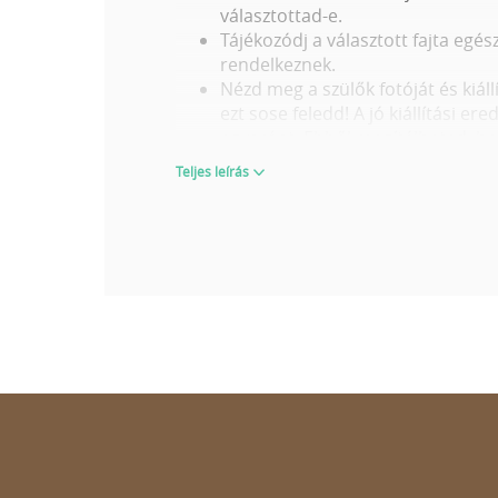
választottad-e.
Tájékozódj a választott fajta egé
rendelkeznek.
Nézd meg a szülők fotóját és kiáll
ezt sose feledd! A jó kiállítási e
egyaránt. Ebből megítélheted, hog
Egy kölyökről 6-8 hetes korában k
Teljes leírás
akár a viselkedéséről.
VÁLASSZ OKOSAN ÉS FELKÉSZÜLTEN
A
wuuff.dog
egy helyen és egy időben
kiválasztásához. Amikor az imádnivaló
Tenyésztővel kapcsolatos értéke
A kiskutya és a szülők leírása, ten
A szülők egészségügyi szűrései és
Kapj pontos képet arról, hogy mit
Miután alaposan megvizsgáltad a kisku