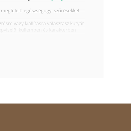
ik megfelelő egészségügyi szűrésekkel
tésre vagy kiállításra választasz kutyát
 képviselői küllemben és karakterben
orában. Legyen szó akár a külleméről,
 van a tökéletes kiskutya
 fontold meg az alábbiakat:
nyv, stb..)
 Kívánság listádba.