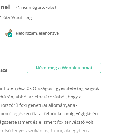
nnel
(
Nincs még értékelés
)
7.
óta Wuuff tag
Telefonszám: ellenőrizve
Nézd meg a Weboldalamat
háza
r Ebtenyésztők Országos Egyesülete tag vagyok.
házán, abból az elhatározásból, hogy a
drótszőrű foxi genetikai állományának
mtól egészen fiatal felnőttkoromig végigkísért
szerte ismert és elismert foxitenyésztő volt,
 első tenyészszukám is, Fanni, aki egyben a
tán feladatomnak és személyes felelősségemnek