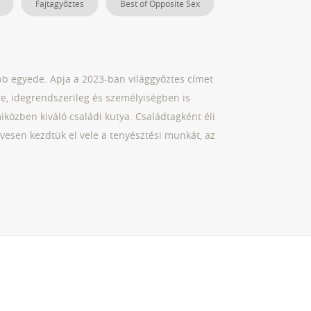
Fajtagyőztes
Best of Opposite Sex
bb egyede. Apja a 2023-ban világgyőztes címet
re, idegrendszerileg és személyiségben is
iközben kiváló családi kutya. Családtagként éli
 évesen kezdtük el vele a tenyésztési munkát, az