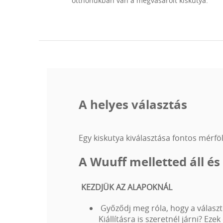
otthonukban van a megvásárolt kiskutya.
transzponderes megjelölése, korai szocializációja. A ko
tartjuk, így tőlünk 9-10 hetes korban költöznek a kutyák,
folyamatos tanulás biztos alapot adjon számukra, mire 
kiskönyvvel/ útlevéllel, szerződéssel és számlával adjuk
gazdákkal a kapcsolatot, bármilyen kérdéssel/kéréssel
kiskutyák egész életükben számíthatnak ránk!
A helyes választás
Egy kiskutya kiválasztása fontos mérfö
A Wuuff melletted áll és
KEZDJÜK AZ ALAPOKNÁL
Győződj meg róla, hogy a választo
Kiállításra is szeretnél járni? E