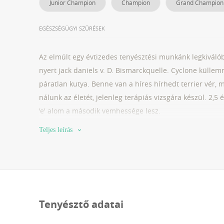
Junior Champion
Champion
Grand Champion
EGÉSZSÉGÜGYI SZŰRÉSEK
Az elmúlt egy évtizedes tenyésztési munkánk legkiváló
nyert jack daniels v. D. Bismarckquelle. Cyclone küllem
páratlan kutya. Benne van a híres hírhedt terrier vér, m
nálunk az életét, jelenleg terápiás vizsgára készül. 2,5
'e' alom a második vemhessége lesz.
Teljes leírás
Tenyésztő adatai