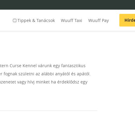
Hird
Tippek & Tanácsok
Wuuff Taxi
Wuuff Pay
ern Curse Kennel várunk egy fantasztikus
r fognak születni az alábbi anyától és apától.
üzenetet vagy hívj minket ha érdeklődsz egy