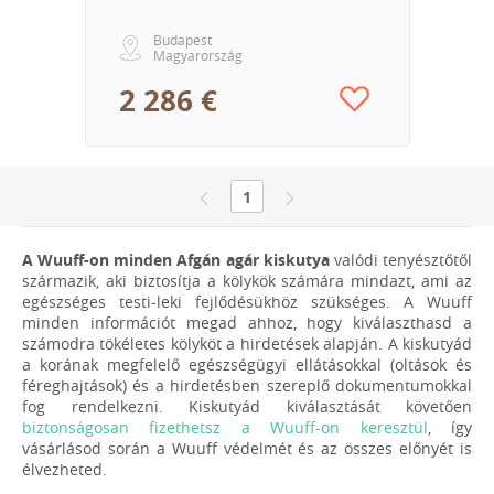
Budapest
Magyarország
2 286 €
1
A Wuuff-on minden Afgán agár kiskutya
valódi tenyésztőtől
származik, aki biztosítja a kölykök számára mindazt, ami az
egészséges testi-leki fejlődésükhöz szükséges. A Wuuff
minden információt megad ahhoz, hogy kiválaszthasd a
számodra tökéletes kölyköt a hirdetések alapján. A kiskutyád
a korának megfelelő egészségügyi ellátásokkal (oltások és
féreghajtások) és a hirdetésben szereplő dokumentumokkal
fog rendelkezni. Kiskutyád kiválasztását követően
biztonságosan fizethetsz a Wuuff-on keresztül
, így
vásárlásod során a Wuuff védelmét és az összes előnyét is
élvezheted.