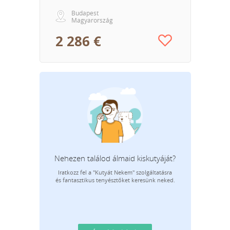
Budapest
Magyarország
2 286 €
Nehezen találod álmaid kiskutyáját?
Iratkozz fel a "Kutyát Nekem" szolgáltatásra
E-m
és fantasztikus tenyésztőket keresünk neked.