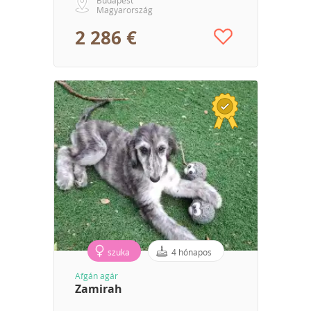
Magyarország
2 286 €
szuka
4 hónapos
Afgán agár
Zamirah