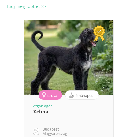
Tudj meg többet >>
szuka
6 hónapos
Afgán agár
Xelina
Budapest
Magyarország