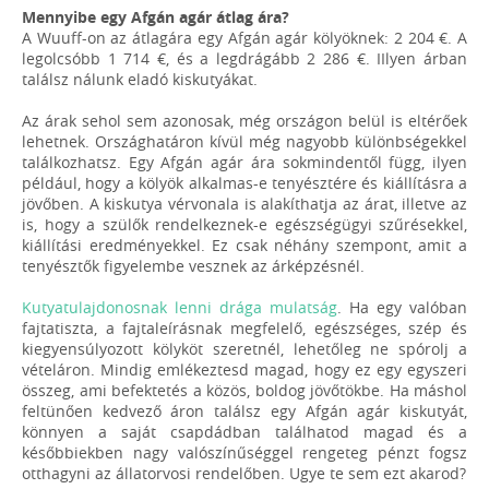
Mennyibe egy Afgán agár átlag ára?
A Wuuff-on az átlagára egy Afgán agár kölyöknek: 2 204 €. A
legolcsóbb 1 714 €, és a legdrágább 2 286 €. IIlyen árban
találsz nálunk eladó kiskutyákat.
Az árak sehol sem azonosak, még országon belül is eltérőek
lehetnek. Országhatáron kívül még nagyobb különbségekkel
találkozhatsz. Egy Afgán agár ára sokmindentől függ, ilyen
például, hogy a kölyök alkalmas-e tenyésztére és kiállításra a
jövőben. A kiskutya vérvonala is alakíthatja az árat, illetve az
is, hogy a szülők rendelkeznek-e egészségügyi szűrésekkel,
kiállítási eredményekkel. Ez csak néhány szempont, amit a
tenyésztők figyelembe vesznek az árképzésnél.
Kutyatulajdonosnak lenni drága mulatság
. Ha egy valóban
fajtatiszta, a fajtaleírásnak megfelelő, egészséges, szép és
kiegyensúlyozott kölyköt szeretnél, lehetőleg ne spórolj a
vételáron. Mindig emlékeztesd magad, hogy ez egy egyszeri
összeg, ami befektetés a közös, boldog jövőtökbe. Ha máshol
feltünően kedvező áron találsz egy Afgán agár kiskutyát,
könnyen a saját csapdádban találhatod magad és a
későbbiekben nagy valószínűséggel rengeteg pénzt fogsz
otthagyni az állatorvosi rendelőben. Ugye te sem ezt akarod?