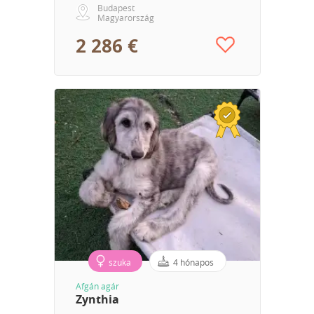
Budapest
Magyarország
2 286 €
szuka
4 hónapos
Afgán agár
Zynthia