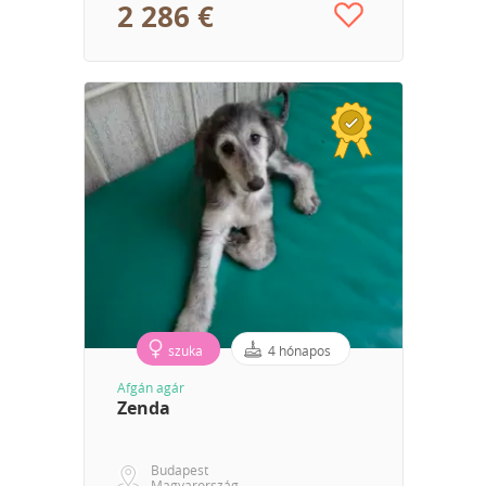
2 286 €
szuka
4 hónapos
Afgán agár
Zenda
Budapest
Magyarország