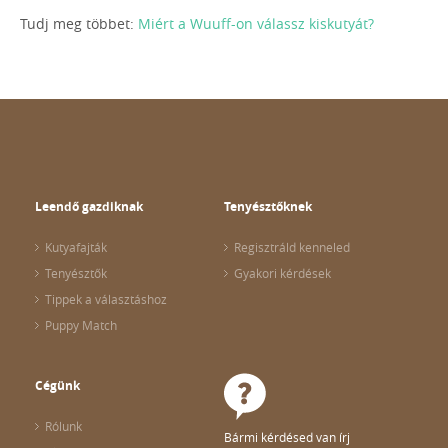
Tudj meg többet:
Miért a Wuuff-on válassz kiskutyát?
Leendő gazdiknak
Tenyésztőknek
Kutyafajták
Regisztráld kenneled
Tenyésztők
Gyakori kérdések
Tippek a választáshoz
Puppy Match
Cégünk
Rólunk
Bármi kérdésed van írj