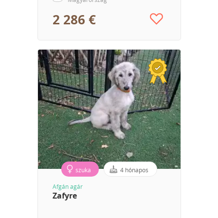
2 286 €
szuka
4 hónapos
Afgán agár
Zafyre