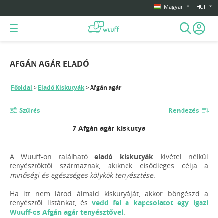
Magyar
HUF
AFGÁN AGÁR ELADÓ
Főoldal
Eladó Kiskutyák
Afgán agár
Szűrés
Rendezés
7 Afgán agár kiskutya
A Wuuff-on található
eladó kiskutyák
kivétel nélkül
tenyésztőktől származnak, akiknek elsődleges célja a
minőségi és egészséges kölykök tenyésztése
.
Ha itt nem látod álmaid kiskutyáját, akkor böngészd a
tenyésztői listánkat, és
vedd fel a kapcsolatot egy igazi
Wuuff-os Afgán agár tenyésztővel
.