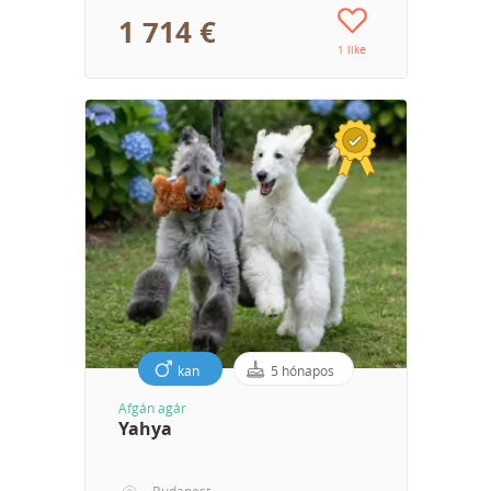
1 714 €
1 like
kan
5 hónapos
Afgán agár
Yahya
Budapest