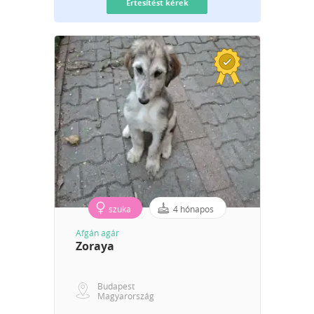
Értesítést kérek
szuka
4 hónapos
Afgán agár
Zoraya
Budapest
Magyarország