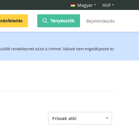
Magyar
HUF
etésfeladás
Tenyésztők
Bejelentkezés
a szülők rendelkeznek ezzel a címmel. Nálunk nem engedélyezett ez
Frissek elöl