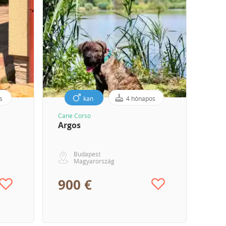
s
kan
4 hónapos
Cane Corso
Argos
Budapest
Magyarország
900 €