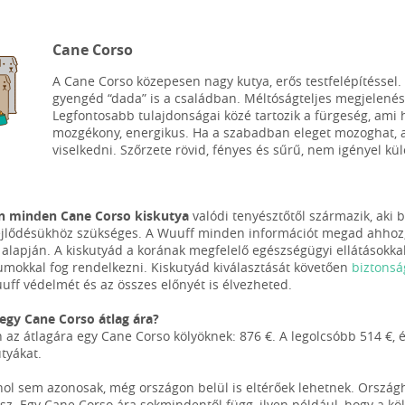
Cane Corso
A Cane Corso közepesen nagy kutya, erős testfelépítéssel
gyengéd “dada” is a családban. Méltóságteljes megjelenése
Legfontosabb tulajdonságai közé tartozik a fürgeség, ami 
mozgékony, energikus. Ha a szabadban eleget mozoghat, 
viselkedni. Szőrzete rövid, fényes és sűrű, nem igényel kü
n minden Cane Corso kiskutya
valódi tenyésztőtől származik, aki 
 fejlődésükhöz szükséges. A Wuuff minden információt megad ahhoz,
 alapján. A kiskutyád a korának megfelelő egészségügyi ellátásokkal
okkal fog rendelkezni. Kiskutyád kiválasztását követően
biztonsá
uff védelmét és az összes előnyét is élvezheted.
egy Cane Corso átlag ára?
 az átlagára egy Cane Corso kölyöknek: 876 €. A legolcsóbb 514 €, é
tyákat.
hol sem azonosak, még országon belül is eltérőek lehetnek. Orszá
sz. Egy Cane Corso ára sokmindentől függ, ilyen például, hogy a köl