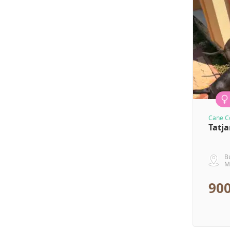
Cane C
Tatj
B
M
900