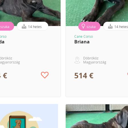
szuka
14 hetes
szuka
14 hete
orso
Cane Corso
da
Briana
öbrököz
Döbrököz
agyarország
Magyarország
 €
514 €