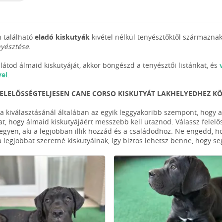
 található
eladó kiskutyák
kivétel nélkül tenyésztőktől származnak
nyésztése
.
látod álmaid kiskutyáját, akkor böngészd a tenyésztői listánkat, és
vel
.
FELELŐSSÉGTELJESEN CANE CORSO KISKUTYÁT LAKHELYEDHEZ K
ya kiválasztásánál általában az egyik leggyakoribb szempont, hogy a
at, hogy álmaid kiskutyájáért messzebb kell utaznod. Válassz felelős
legyen, aki a legjobban illik hozzád és a családodhoz. Ne engedd, h
a legjobbat szeretné kiskutyáinak, így biztos lehetsz benne, hogy s