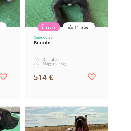
s
szuka
14 hetes
Cane Corso
Bonnie
Döbrököz
Magyarország
514 €