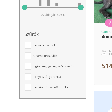
Az átlagár: 876 €
Cane C
Szűrők
Bren
Tervezett almok
D
M
Champion szülők
514
Egészségügyileg szűrt szülők
Tenyésztői garancia
Tenyésztők Wuuff profillal