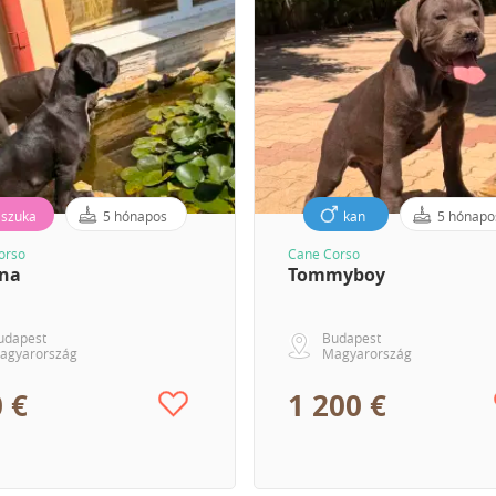
szuka
5 hónapos
kan
5 hónapo
orso
Cane Corso
ana
Tommyboy
udapest
Budapest
agyarország
Magyarország
 €
1 200 €