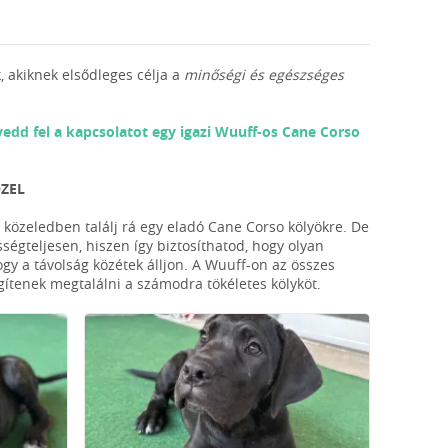
, akiknek elsődleges célja a
minőségi és egészséges
vedd fel a kapcsolatot egy igazi Wuuff-os Cane Corso
ÖZEL
 közeledben találj rá egy eladó Cane Corso kölyökre. De
ségteljesen, hiszen így biztosíthatod, hogy olyan
ogy a távolság közétek álljon. A Wuuff-on az összes
egítenek megtalálni a számodra tökéletes kölyköt.