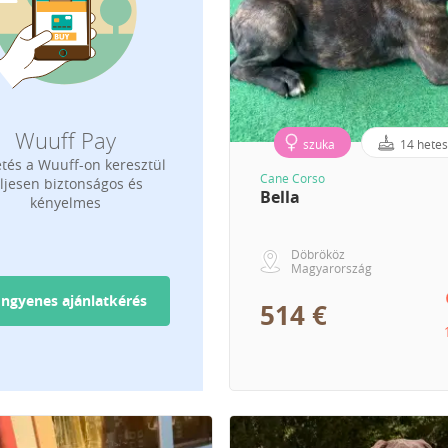
Wuuff Pay
szuka
14 hete
etés a Wuuff-on keresztül
Cane Corso
eljesen biztonságos és
Bella
kényelmes
Döbrököz
Magyarország
Ingyenes ajánlatkérés
514 €