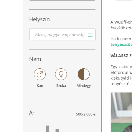
Helyszín
A Wuuff-on
kölykök te
Ha itt nem 
tenyésztő
VÁLASSZ 
Nem
Egy kiskut
előfordulh
kiskutyád 
tenyésztő 
Kan
Szuka
Mindegy
Ár
500
-
2 000 €