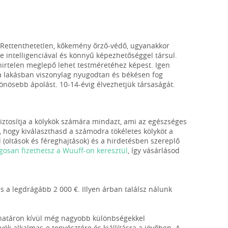
. Rettenthetetlen, kőkemény őrző-védő, ugyanakkor
 intelligenciával és könnyű képezhetőséggel társul.
hirtelen meglepő lehet testméretéhez képest. Igen
a lakásban viszonylag nyugodtan és békésen fog
lönösebb ápolást. 10-14-évig élvezhetjük társaságát.
biztosítja a kölykök számára mindazt, ami az egészséges
 hogy kiválaszthasd a számodra tökéletes kölyköt a
 (oltások és féreghajtások) és a hirdetésben szereplő
gosan fizethetsz a Wuuff-on keresztül
, így vásárlásod
s a legdrágább 2 000 €. IIlyen árban találsz nálunk
ghatáron kívül még nagyobb különbségekkel
yök alkalmas-e tenyésztére és kiállításra a jövőben. A