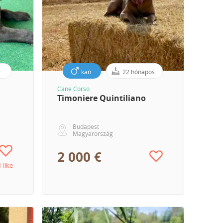
s
kan
22 hónapos
Cane Corso
Timoniere Quintiliano
Budapest
Magyarország
2 000 €
1 like