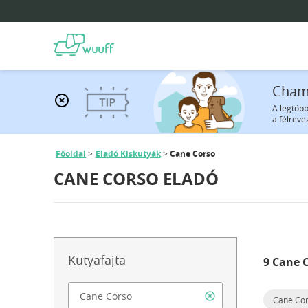
Cham
A legtöbb
a félreve
Főoldal
Eladó Kiskutyák
Cane Corso
CANE CORSO ELADÓ
Kutyafajta
9 Cane 
Cane Co