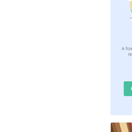
A fiz
t