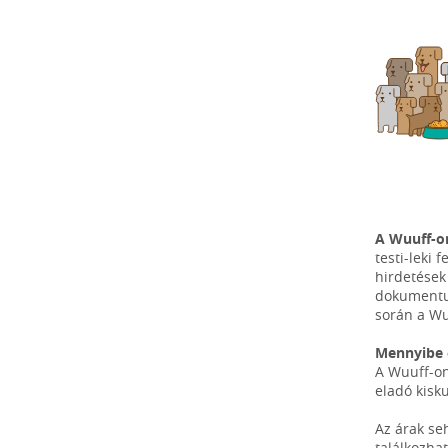
A Wuuff-o
testi-leki
hirdetések
dokumentum
során a Wu
Mennyibe 
A Wuuff-on
eladó kisku
Az árak se
találkozhat