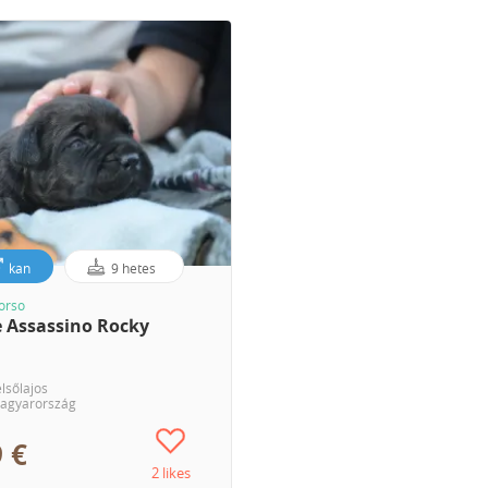
kan
9 hetes
orso
e Assassino Rocky
lsőlajos
agyarország
 €
2 likes