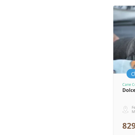
Cane C
Dolc
Fe
M
829