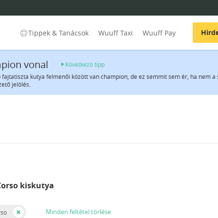
Hird
Tippek & Tanácsok
Wuuff Taxi
Wuuff Pay
pion vonal
Következö tipp
 fajtatiszta kutya felmenői között van champion, de ez semmit sem ér, ha nem 
zető jelölés.
Corso kiskutya
Minden feltétel törlése
rso